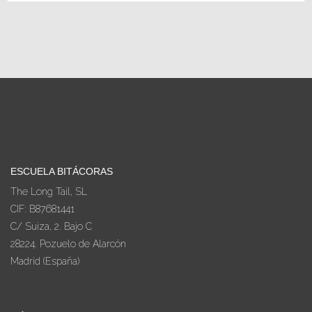
ESCUELA BITÁCORAS
The Long Tail, SL
CIF: B87681441
C/ Suiza, 2. Bajo C
28224. Pozuelo de Alarcón
Madrid (España)