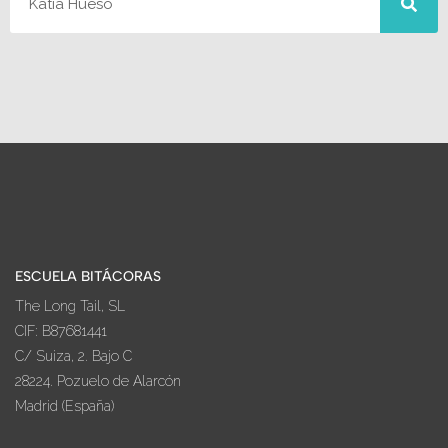
ESCUELA BITÁCORAS
The Long Tail, SL
CIF: B87681441
C/ Suiza, 2. Bajo C
28224. Pozuelo de Alarcón
Madrid (España)