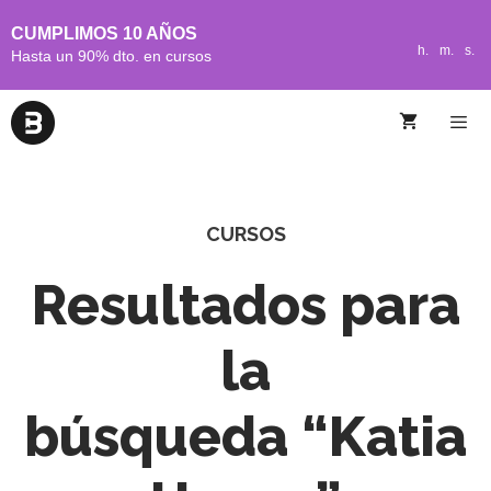
CUMPLIMOS 10 AÑOS
h.
m.
s.
Hasta un 90% dto. en cursos
CURSOS
Resultados para
la
búsqueda “Katia