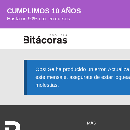
CUMPLIMOS 10 AÑOS
Hasta un 90% dto. en cursos
Ops! Se ha producido un error. Actualiza
este mensaje, asegúrate de estar loguea
molestias.
MÁS