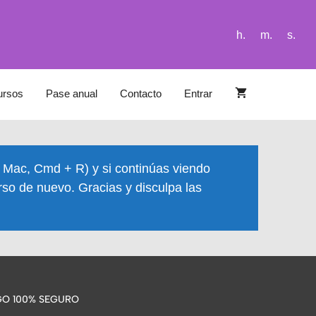
h.
m.
s.
ursos
Pase anual
Contacto
Entrar
n Mac, Cmd + R) y si continúas viendo
rso de nuevo. Gracias y disculpa las
O 100% SEGURO