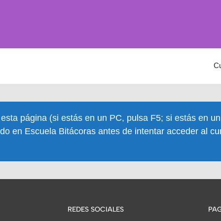
C
 esta página (si estás en un PC, pulsa F5; si estás en u
do en Escuela Bitácoras antes de intentar acceder al cu
REDES SOCIALES
PAG