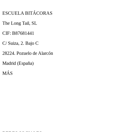
ESCUELA BITÁCORAS
The Long Tail, SL
CIF: B87681441
C/ Suiza, 2. Bajo C
28224. Pozuelo de Alarcón
Madrid (España)
MÁS
Conócenos
Profesores
Cursos
FAQs
Contactar