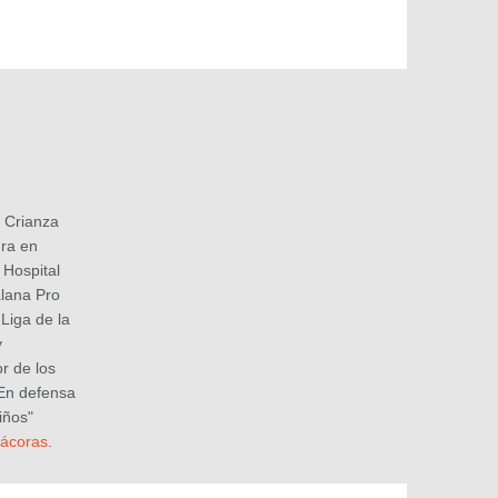
 Crianza
ura en
 Hospital
alana Pro
Liga de la
y
r de los
"En defensa
iños"
tácoras
.