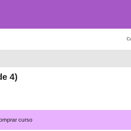
C
de 4)
omprar curso