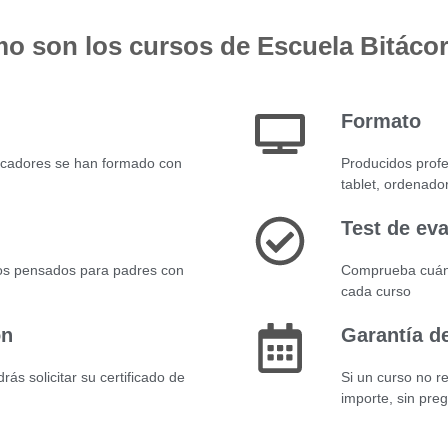
o son los cursos de Escuela Bitáco
Formato
ucadores se han formado con
Producidos profe
tablet, ordenado
Test de ev
os pensados para padres con
Comprueba cuánt
cada curso
ón
Garantía d
ás solicitar su certificado de
Si un curso no r
importe, sin pre