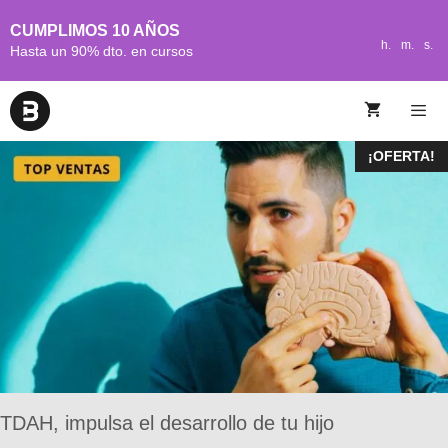
CUMPLIMOS 10 AÑOS
h.
m.
s.
Hasta un 90% dto. en cursos
¡OFERTA!
TDAH, impulsa el desarrollo de tu hijo