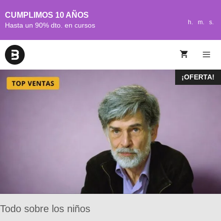
CUMPLIMOS 10 AÑOS
h.
m.
s.
Hasta un 90% dto. en cursos
¡OFERTA!
Todo sobre los niños