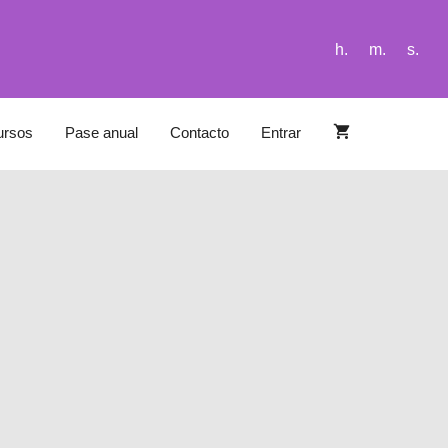
h.
m.
s.
ursos
Pase anual
Contacto
Entrar