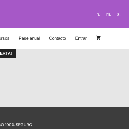
h.
m.
s.
ursos
Pase anual
Contacto
Entrar
FERTA!
O 100% SEGURO