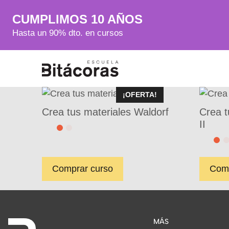
CUMPLIMOS 10 AÑOS
Hasta un 90% dto. en cursos
¡OFERTA!
Crea tus materiales Waldorf
Crea t
II
Comprar curso
Comp
MÁS