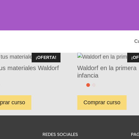
C
¡OFERTA!
¡O
us materiales Waldorf
Waldorf en la primera
infancia
rar curso
Comprar curso
REDES SOCIALES
PAG