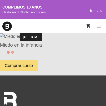
CUMPLIMOS 10 AÑOS
h.
m.
s.
Hasta un 90% dto. en cursos
¡OFERTA!
Miedo en la infancia
Comprar curso