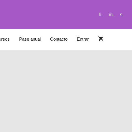
h.
m.
s.
ursos
Pase anual
Contacto
Entrar