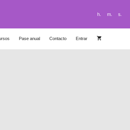
h.
m.
s.
ursos
Pase anual
Contacto
Entrar