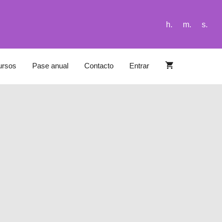
h.
m.
s.
ursos
Pase anual
Contacto
Entrar