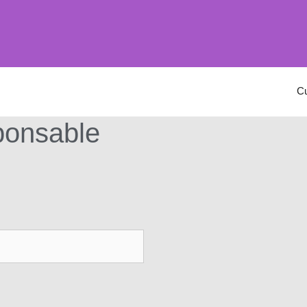
C
ponsable