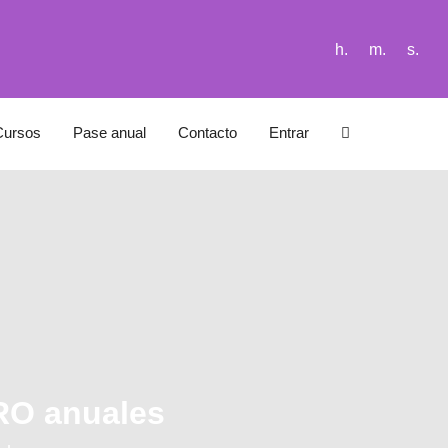
h.
m.
s.
Cursos
Pase anual
Contacto
Entrar
PRO anuales