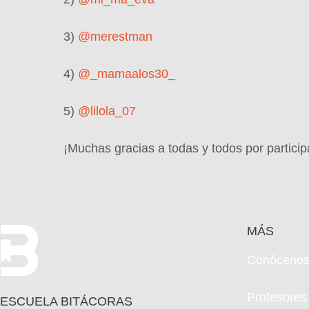
3)
@merestman
4)
@_mamaalos30_
5)
@lilola_07
¡Muchas gracias a todas y todos por partici
MÁS
Conóceno
Profesores
ESCUELA BITÁCORAS