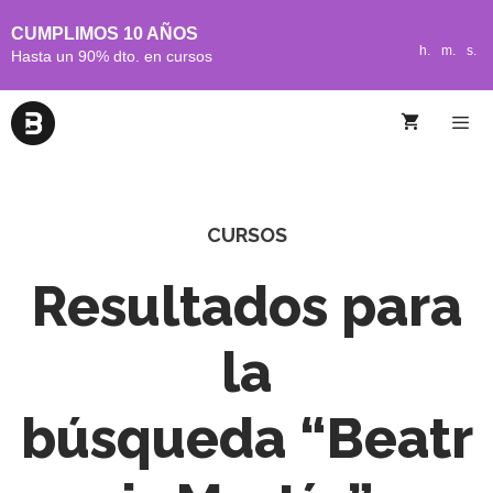
CUMPLIMOS 10 AÑOS
h.
m.
s.
Hasta un 90% dto. en cursos
CURSOS
Resultados para
la
búsqueda “Beatr