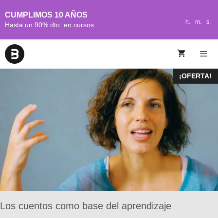
CUMPLIMOS 10 AÑOS
h.
m.
s.
Hasta un 90% dto. en cursos
¡OFERTA!
Los cuentos como base del aprendizaje