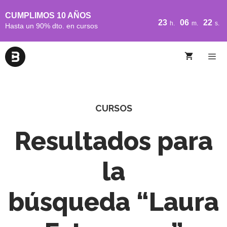
CUMPLIMOS 10 AÑOS
23
06
21
h.
m.
s.
Hasta un 90% dto. en cursos
CURSOS
Resultados para
la
búsqueda “Laura