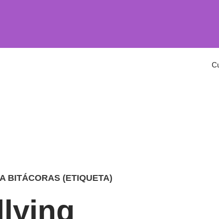
C
A BITÁCORAS (ETIQUETA)
llying