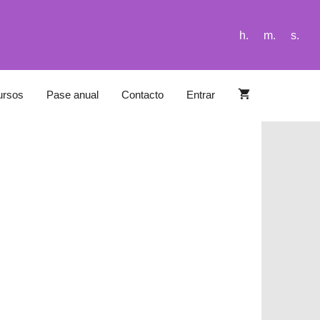
h.
m.
s.
ursos
Pase anual
Contacto
Entrar