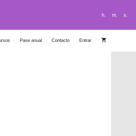
h.
m.
s.
ursos
Pase anual
Contacto
Entrar