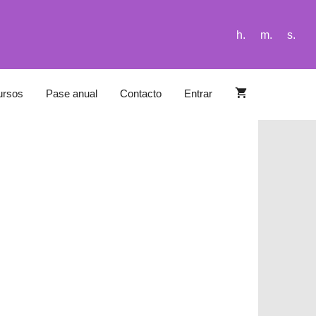
h.
m.
s.
ursos
Pase anual
Contacto
Entrar