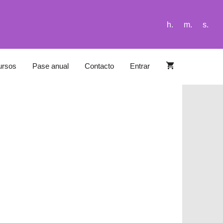
h.
m.
s.
ursos
Pase anual
Contacto
Entrar