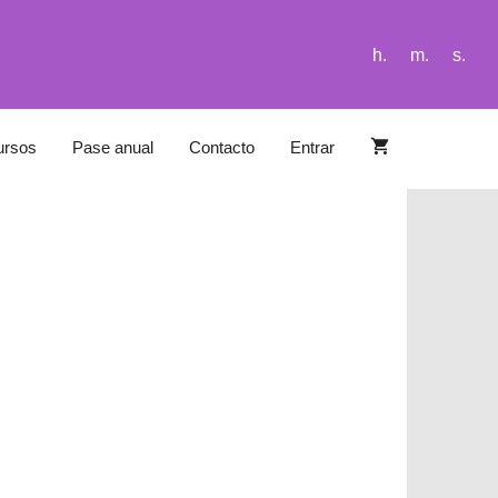
h.
m.
s.
ursos
Pase anual
Contacto
Entrar