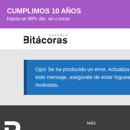
CUMPLIMOS 10 AÑOS
Hasta un 90% dto. en cursos
Ops! Se ha producido un error. Actualiza
este mensaje, asegúrate de estar loguea
molestias.
MÁS