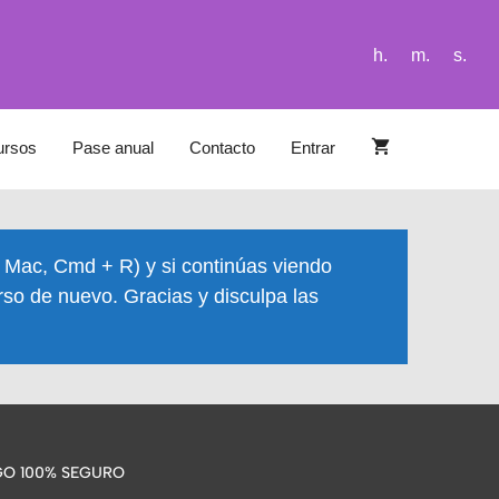
h.
m.
s.
ursos
Pase anual
Contacto
Entrar
n Mac, Cmd + R) y si continúas viendo
rso de nuevo. Gracias y disculpa las
O 100% SEGURO