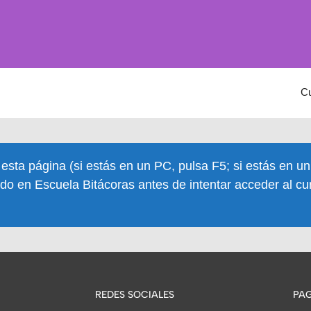
C
 esta página (si estás en un PC, pulsa F5; si estás en u
do en Escuela Bitácoras antes de intentar acceder al cu
REDES SOCIALES
PAG