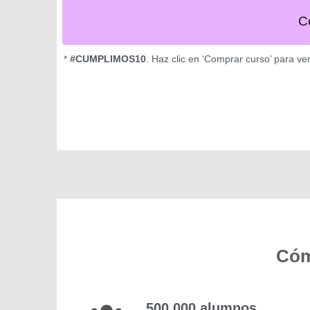
C
*
#CUMPLIMOS10
. Haz clic en ‘Comprar curso’ para ve
Cóm
500.000 alumnos