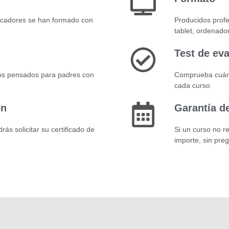
ucadores se han formado con
Producidos profe
tablet, ordenado
Test de ev
os pensados para padres con
Comprueba cuánt
cada curso
ón
Garantía d
ás solicitar su certificado de
Si un curso no r
importe, sin pre