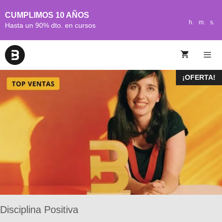
CUMPLIMOS 10 AÑOS
h.
m.
s.
Hasta un 90% dto. en cursos
¡OFERTA!
Disciplina Positiva