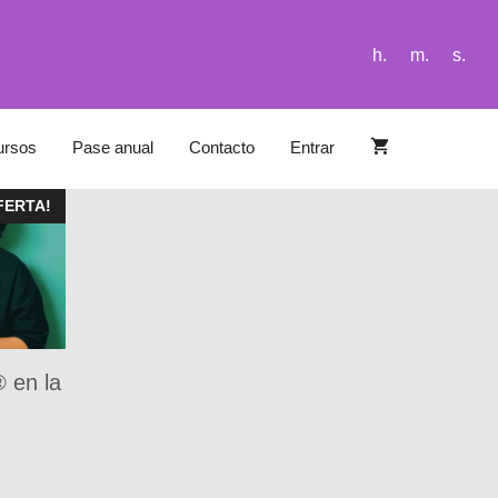
h.
m.
s.
ursos
Pase anual
Contacto
Entrar
FERTA!
® en la