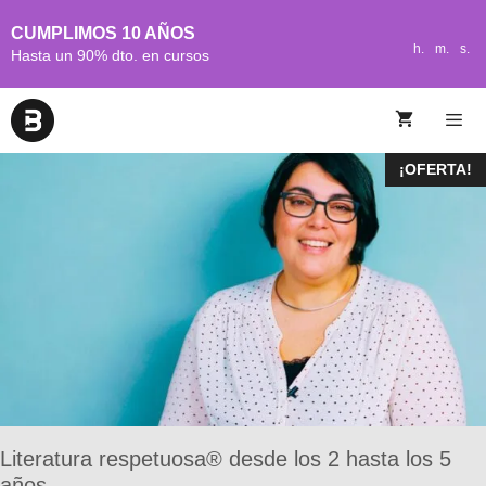
CUMPLIMOS 10 AÑOS
h.
m.
s.
Hasta un 90% dto. en cursos
¡OFERTA!
Literatura respetuosa® desde los 2 hasta los 5
años