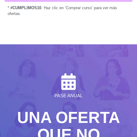
*
#CUMPLIMOS10
. Haz clic en ‘Comprar curso’ para ver más
ofertas.
PASE ANUAL
UNA OFERTA
QUE NO