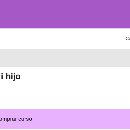
C
i hijo
omprar curso