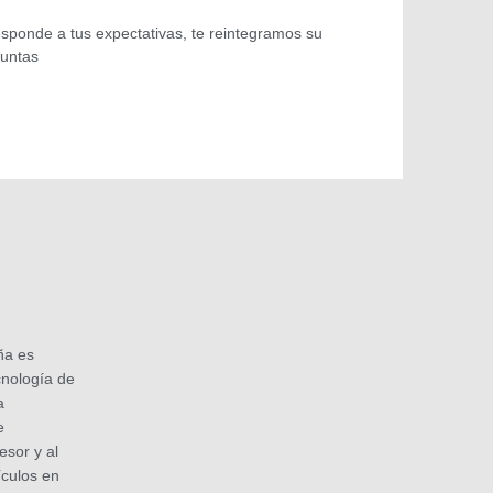
esponde a tus expectativas, te reintegramos su
guntas
ña es
cnología de
a
e
sor y al
ículos en