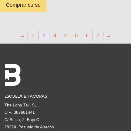
Comprar curso
←
1
2
3
4
5
6
7
→
ESCUELA BITÁCORAS
The Long Tail, SL
CIF: B87681441
C/ Suiza, 2. Bajo C
28224. Pozuelo de Alarcón