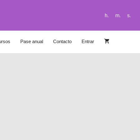
h.
m.
s.
ursos
Pase anual
Contacto
Entrar