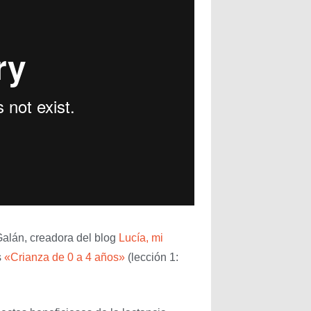
Galán, creadora del blog
Lucía, mi
s
«Crianza de 0 a 4 años»
(lección 1: