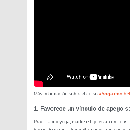
Más información sobre el curso
«Yoga con be
1. Favorece un vínculo de apego s
Practicando yoga, madre e hijo están en const
hacen de manera tranquila, conectando en el aq