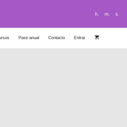
h.
m.
s.
ursos
Pase anual
Contacto
Entrar