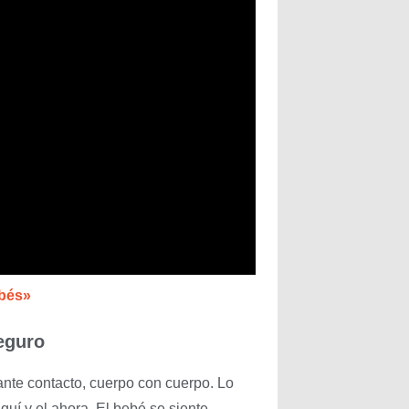
bés»
eguro
ante contacto, cuerpo con cuerpo. Lo
uí y el ahora. El bebé se siente