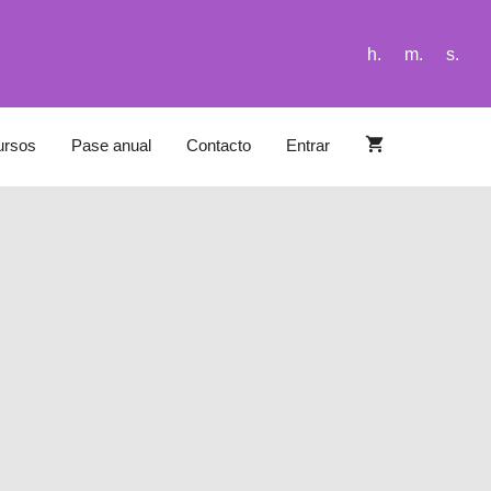
h.
m.
s.
ursos
Pase anual
Contacto
Entrar