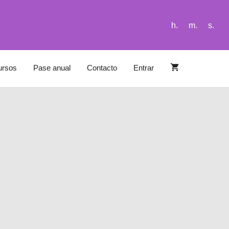
h.
m.
s.
ursos
Pase anual
Contacto
Entrar