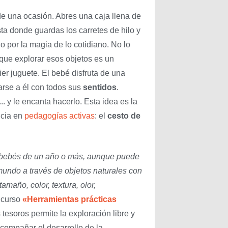
e una ocasión. Abres una caja llena de
ta donde guardas los carretes de hilo y
o por la magia de lo cotidiano. No lo
ue explorar esos objetos es un
r juguete. El bebé disfruta de una
arse a él con todos sus
sentidos
.
.. y le encanta hacerlo. Esta idea es la
ncia en
pedagogías activas
: el
cesto de
a bebés de un año o más, aunque puede
mundo a través de objetos naturales con
maño, color, textura, olor,
 curso
«Herramientas prácticas
s tesoros permite la exploración libre y
compañar el desarrollo de la