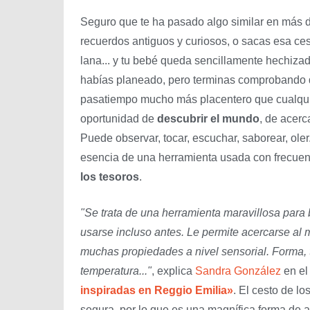
Seguro que te ha pasado algo similar en más d
recuerdos antiguos y curiosos, o sacas esa ces
lana... y tu bebé queda sencillamente hechizad
habías planeado, pero terminas comprobando q
pasatiempo mucho más placentero que cualquie
oportunidad de
descubrir el mundo
, de acerc
Puede observar, tocar, escuchar, saborear, oler.
esencia de una herramienta usada con frecue
los tesoros
.
"Se trata de una herramienta maravillosa par
usarse incluso antes. Le permite acercarse al 
muchas propiedades a nivel sensorial. Forma, ta
temperatura..."
, explica
Sandra González
en el
inspiradas en Reggio Emilia»
. El cesto de lo
segura, por lo que es una magnífica forma de a