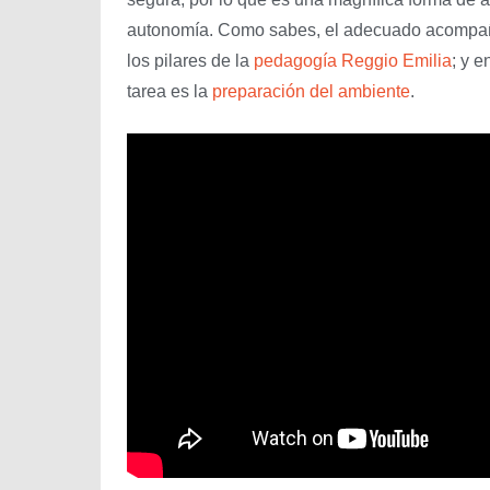
autonomía. Como sabes, el adecuado acompaña
los pilares de la
pedagogía Reggio Emilia
; y e
tarea es la
preparación del ambiente
.