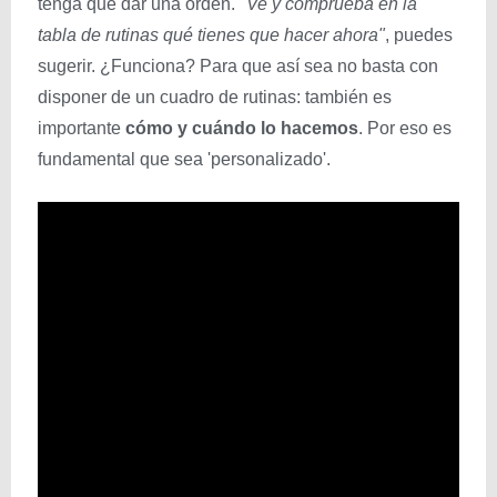
tenga que dar una orden.
"Ve y comprueba en la
tabla de rutinas qué tienes que hacer ahora"
, puedes
sugerir. ¿Funciona? Para que así sea no basta con
disponer de un cuadro de rutinas: también es
importante
cómo y cuándo lo hacemos
. Por eso es
fundamental que sea 'personalizado'.