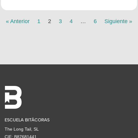
« Anterior
1
2
3
4
…
6
Siguiente »
ESCUELA BITÁCORAS
The Long Tail, SL
CIF: B87681441