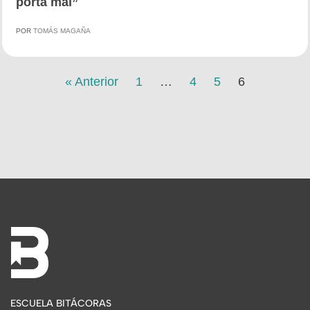
porta mal”
POR
TOMÁS MAGAÑA
« Anterior
1
…
4
5
6
ESCUELA BITÁCORAS