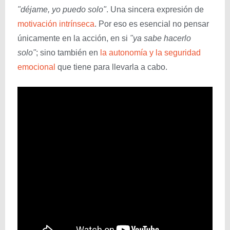
"déjame, yo puedo solo"
. Una sincera expresión de
motivación intrínseca
. Por eso es esencial no pensar
únicamente en la acción, en si
"ya sabe hacerlo
solo"
; sino también en
la autonomía y la seguridad
emocional
que tiene para llevarla a cabo.