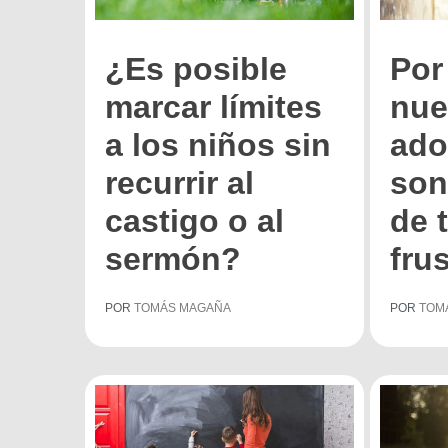
¿Es posible
Por
marcar límites
nue
a los niños sin
ado
recurrir al
son
castigo o al
de t
sermón?
fru
POR
TOMÁS MAGAÑA
POR
TOM