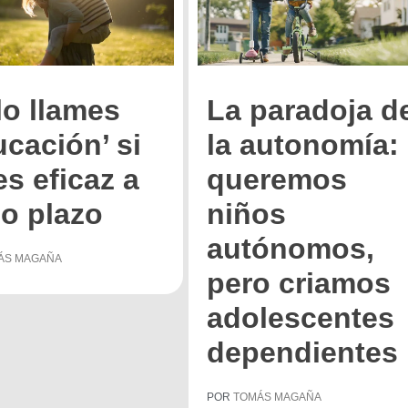
lo llames
La paradoja d
ucación’ si
la autonomía:
es eficaz a
queremos
go plazo
niños
autónomos,
ÁS MAGAÑA
pero criamos
adolescentes
dependientes
POR
TOMÁS MAGAÑA