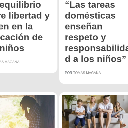
equilibrio
“Las tareas
e libertad y
domésticas
en en la
enseñan
cación de
respeto y
 niños
responsabilid
d a los niños”
ÁS MAGAÑA
POR
TOMÁS MAGAÑA