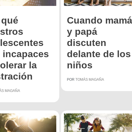
 qué
Cuando mam
stros
y papá
lescentes
discuten
 incapaces
delante de los
olerar la
niños
stración
POR
TOMÁS MAGAÑA
ÁS MAGAÑA