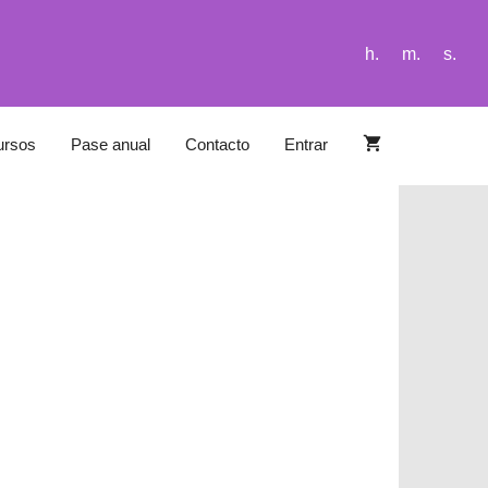
h.
m.
s.
ursos
Pase anual
Contacto
Entrar