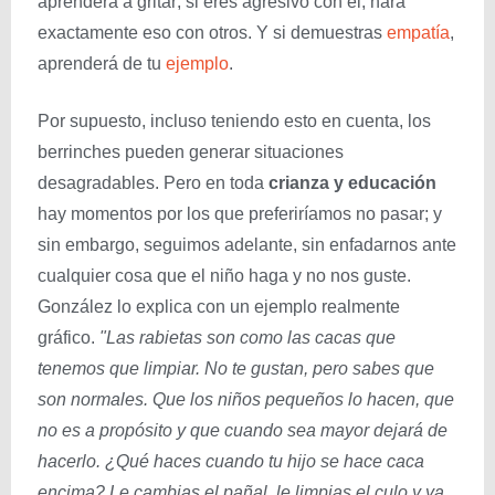
aprenderá a gritar; si eres agresivo con él, hará
exactamente eso con otros. Y si demuestras
empatía
,
aprenderá de tu
ejemplo
.
Por supuesto, incluso teniendo esto en cuenta, los
berrinches pueden generar situaciones
desagradables. Pero en toda
crianza y educación
hay momentos por los que preferiríamos no pasar; y
sin embargo, seguimos adelante, sin enfadarnos ante
cualquier cosa que el niño haga y no nos guste.
González lo explica con un ejemplo realmente
gráfico.
"Las rabietas son como las cacas que
tenemos que limpiar. No te gustan, pero sabes que
son normales. Que los niños pequeños lo hacen, que
no es a propósito y que cuando sea mayor dejará de
hacerlo. ¿Qué haces cuando tu hijo se hace caca
encima? Le cambias el pañal, le limpias el culo y ya