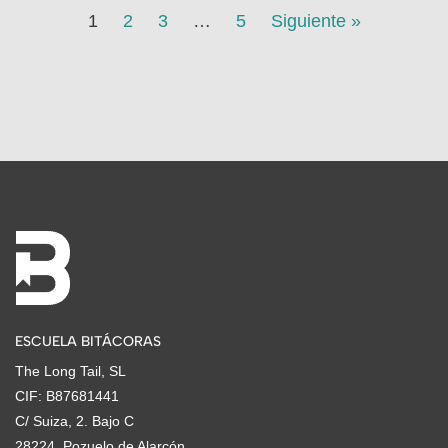
1
2
3
…
5
Siguiente »
ESCUELA BITÁCORAS
The Long Tail, SL
CIF: B87681441
C/ Suiza, 2. Bajo C
28224. Pozuelo de Alarcón