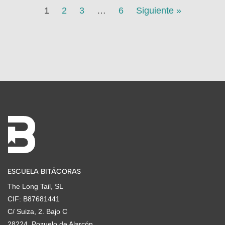
1
2
3
…
6
Siguiente »
ESCUELA BITÁCORAS
The Long Tail, SL
CIF: B87681441
C/ Suiza, 2. Bajo C
28224. Pozuelo de Alarcón