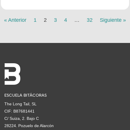
« Anterior
1
2
3
4
…
32
Siguiente »
ESCUELA BITÁCORAS
The Long Tail, SL
CIF: B87681441
C/ Suiza, 2. Bajo C
28224. Pozuelo de Alarcón