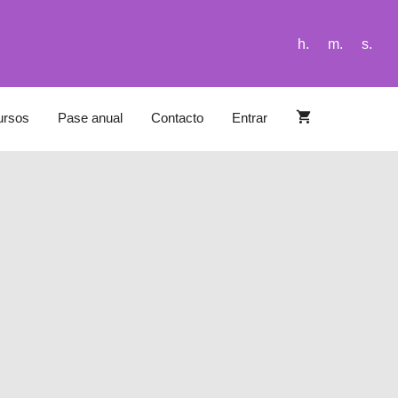
h.
m.
s.
ursos
Pase anual
Contacto
Entrar