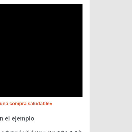
una compra saludable»
n el ejemplo
niversal, válida para cualquier asunto