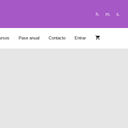
h.
m.
s.
ursos
Pase anual
Contacto
Entrar