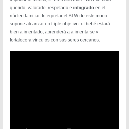
querido, valorado, respetado e
integrado
en el
núcleo familiar. Interpretar el BLW de este modo
supone alcanzar un triple objetivo: el bebé estará
bien alimentado, aprenderá a alimentarse y
fortalecerá vínculos con sus seres cercanos.